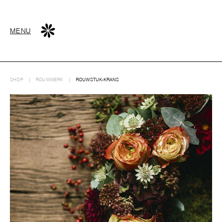
MENU
SHOP
|
ROUWWERK
|
ROUWSTUK-KRANS